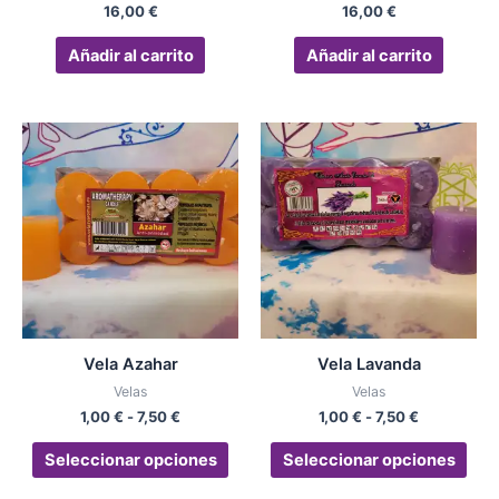
16,00
€
16,00
€
Añadir al carrito
Añadir al carrito
Rango
Rango
Este
Est
de
de
producto
pro
precios:
precios:
desde
tiene
desde
tien
1,00 €
1,00 €
múltiples
múlt
hasta
hasta
variantes.
vari
7,50 €
7,50 €
Las
Las
opciones
opc
se
se
pueden
pue
Vela Azahar
Vela Lavanda
elegir
eleg
Velas
Velas
en
en
1,00
€
-
7,50
€
1,00
€
-
7,50
€
la
la
página
pág
Seleccionar opciones
Seleccionar opciones
de
de