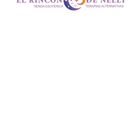
Velón
Destrancadera
cantidad