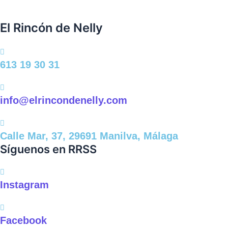
producto
pro
El Rincón de Nelly
613 19 30 31
info@elrincondenelly.com
Calle Mar, 37, 29691 Manilva, Málaga
Síguenos en RRSS
Instagram
Facebook