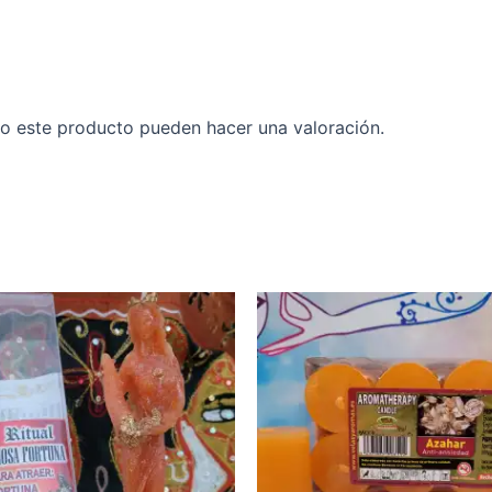
o este producto pueden hacer una valoración.
Ra
de
pre
de
1,0
ha
7,5