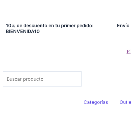
Ir
al
contenido
10% de descuento en tu primer pedido:
Envío 
BIENVENIDA10
Search
Search
Categorías
Outle