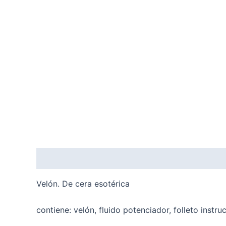
Descripción
Valoraciones (0)
Velón. De cera esotérica
contiene: velón, fluido potenciador, folleto instru