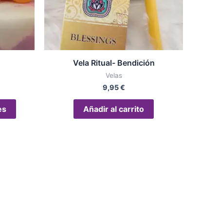
se
pueden
elegir
en
la
Vela Ritual- Bendición
página
Velas
de
9,95
€
producto
es
Añadir al carrito