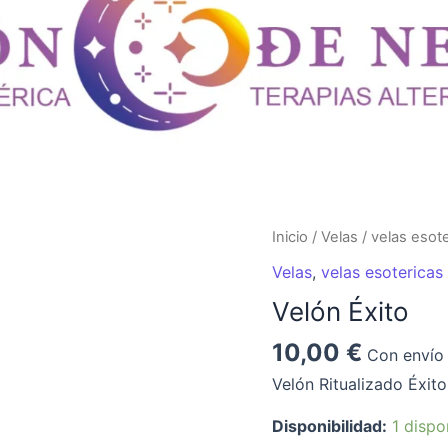
Velón
Inicio
/
Velas
/
velas esote
Éxito
Velas
,
velas esotericas
cantidad
Velón Éxito
10,00
€
Con envío 
Velón Ritualizado Éxit
Disponibilidad:
1 dispo