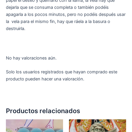
papel el deseo y quemarlo con la llama, la vela hay que
dejarla que se consuma completa o también podéis
apagarla a los pocos minutos, pero no podéis después usar
la vela para el mismo fin, hay que ráela a la basura o
destruirla.
No hay valoraciones aún.
Solo los usuarios registrados que hayan comprado este
producto pueden hacer una valoración.
Productos relacionados
Rango
Este
de
producto
precios: