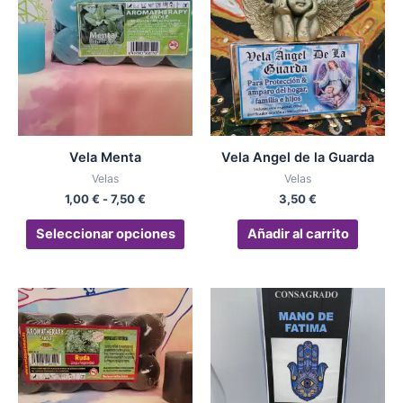
desde
tiene
1,00 €
múltiples
hasta
variantes.
7,50 €
Las
opciones
se
pueden
Vela Menta
Vela Angel de la Guarda
elegir
Velas
Velas
en
1,00
€
-
7,50
€
3,50
€
la
página
Seleccionar opciones
Añadir al carrito
de
producto
Rango
Este
de
producto
precios:
desde
tiene
1,00 €
múltiples
hasta
variantes.
7,50 €