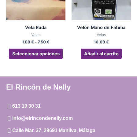
Las
opciones
se
pueden
Vela Ruda
Velón Mano de Fátima
elegir
Velas
Velas
en
1,00
€
-
7,50
€
16,00
€
la
página
Seleccionar opciones
Añadir al carrito
de
producto
El Rincón de Nelly
613 19 30 31
info@elrincondenelly.com
Calle Mar, 37, 29691 Manilva, Málaga