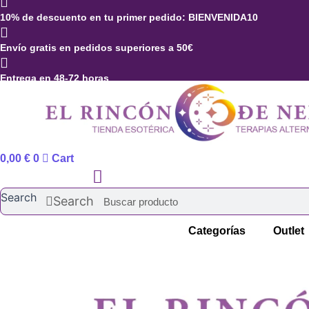
Ir
10% de descuento en tu primer pedido: BIENVENIDA10
al
contenido
Envío gratis en pedidos superiores a 50€
Entrega en 48-72 horas
0,00
€
0
Cart
Search
Search
Categorías
Outlet