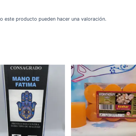
o este producto pueden hacer una valoración.
Ra
de
pre
de
1,0
ha
7,5