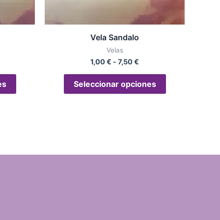
elegir
elegir
en
en
la
la
Vela Sandalo
página
página
Velas
de
de
1,00
€
-
7,50
€
producto
producto
es
Seleccionar opciones