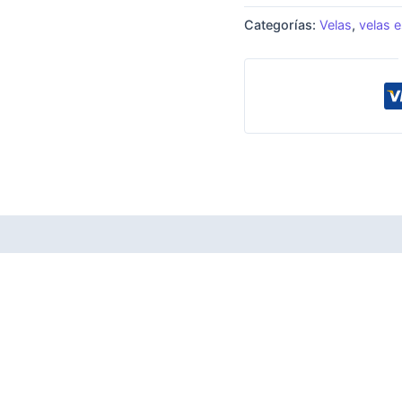
Categorías:
Velas
,
velas e