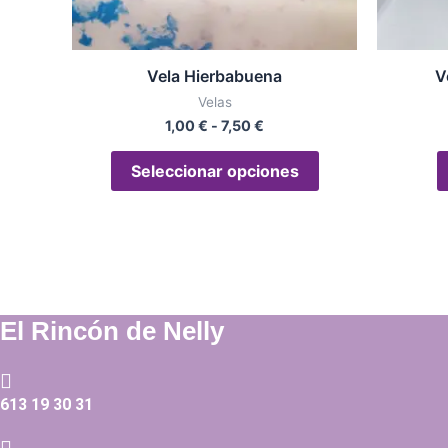
elegir
en
la
Vela Hierbabuena
V
página
Velas
de
1,00
€
-
7,50
€
producto
Seleccionar opciones
El Rincón de Nelly
613 19 30 31