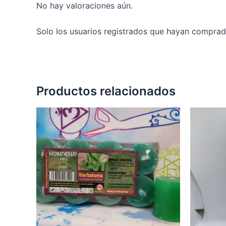
No hay valoraciones aún.
Solo los usuarios registrados que hayan comprad
Productos relacionados
Rango
Este
de
producto
precios:
desde
tiene
1,00 €
múltiples
hasta
variantes.
7,50 €
Las
opciones
se
pueden