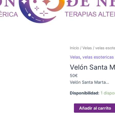
Velón
Inicio
/
Velas
/
velas esote
Santa
Velas
,
velas esotericas
Marta
Velón Santa M
cantidad
50€
Velón Santa Marta…
Disponibilidad:
1 dispo
Añadir al carrito