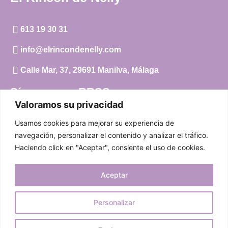
613 19 30 31
info@elrincondenelly.com
Calle Mar, 37, 29691 Manilva, Málaga
Síguenos en RRSS
Valoramos su privacidad
Instagram
Usamos cookies para mejorar su experiencia de
Facebook
navegación, personalizar el contenido y analizar el tráfico.
Haciendo click en "Aceptar", consiente el uso de cookies.
Carrito
Aceptar
Mi cuenta
Aviso Legal
|
Política de privacidad
|
Política de cookies
Personalizar