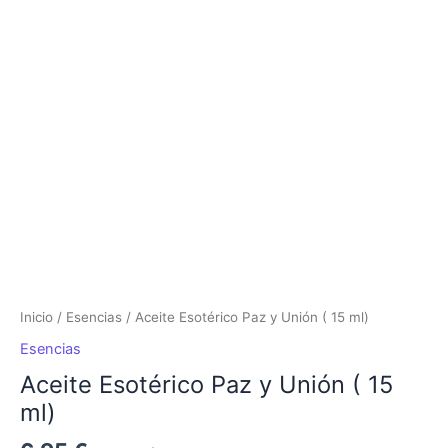
Esotérico
Paz
y
Unión
(
15
ml)
cantidad
Inicio
/
Esencias
/ Aceite Esotérico Paz y Unión ( 15 ml)
Esencias
Aceite Esotérico Paz y Unión ( 15
ml)