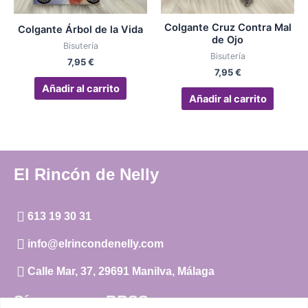
Colgante Cruz Contra Mal
Colgante Árbol de la Vida
de Ojo
Bisutería
Bisutería
7,95
€
7,95
€
Añadir al carrito
Añadir al carrito
El Rincón de Nelly
613 19 30 31
info@elrincondenelly.com
Calle Mar, 37, 29691 Manilva, Málaga
Síguenos en RRSS