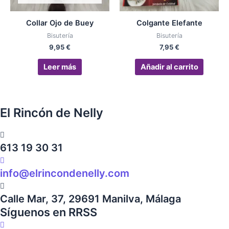
Collar Ojo de Buey
Colgante Elefante
Bisutería
Bisutería
9,95
€
7,95
€
Leer más
Añadir al carrito
El Rincón de Nelly
613 19 30 31
info@elrincondenelly.com
Calle Mar, 37, 29691 Manilva, Málaga
Síguenos en RRSS