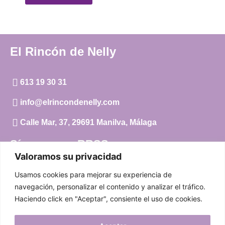
El Rincón de Nelly
613 19 30 31
info@elrincondenelly.com
Calle Mar, 37, 29691 Manilva, Málaga
Síguenos en RRSS
Valoramos su privacidad
Instagram
Usamos cookies para mejorar su experiencia de
Facebook
navegación, personalizar el contenido y analizar el tráfico.
Haciendo click en "Aceptar", consiente el uso de cookies.
Carrito