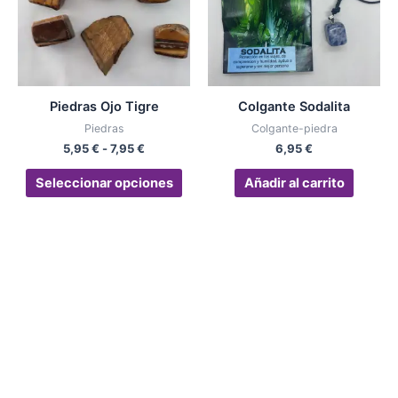
variantes.
7,95 €
Las
opciones
se
pueden
Piedras Ojo Tigre
Colgante Sodalita
elegir
Piedras
Colgante-piedra
en
5,95
€
-
7,95
€
6,95
€
la
página
Seleccionar opciones
Añadir al carrito
de
producto
El Rincón de Nelly
613 19 30 31
info@elrincondenelly.com
Calle Mar, 37, 29691 Manilva, Málaga
Síguenos en RRSS
Instagram
Facebook