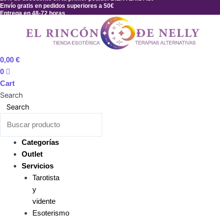
Ir
Envío gratis en pedidos superiores a 50€
Entrega en 48-72 horas
al
contenido
0,00
€
0
Cart
Search
Search
Categorías
Outlet
Servicios
Tarotista
y
vidente
Esoterismo