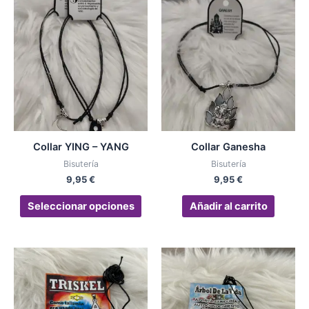
Este
producto
tiene
múltiples
variantes.
Las
opciones
se
pueden
Collar YING – YANG
Collar Ganesha
elegir
Bisutería
Bisutería
en
9,95
€
9,95
€
la
página
Seleccionar opciones
Añadir al carrito
de
producto