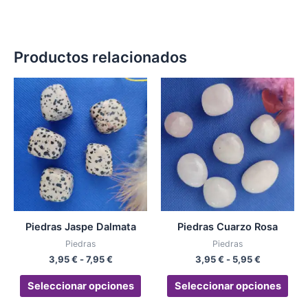
Productos relacionados
Rango
Rango
Este
Est
de
de
producto
pro
precios:
precios:
desde
tiene
desde
tien
3,95 €
3,95 €
múltiples
múlt
hasta
hasta
variantes.
vari
7,95 €
5,95 €
Las
Las
opciones
opc
se
se
pueden
pue
Piedras Jaspe Dalmata
Piedras Cuarzo Rosa
elegir
eleg
Piedras
Piedras
en
en
3,95
€
-
7,95
€
3,95
€
-
5,95
€
la
la
página
pág
Seleccionar opciones
Seleccionar opciones
de
de