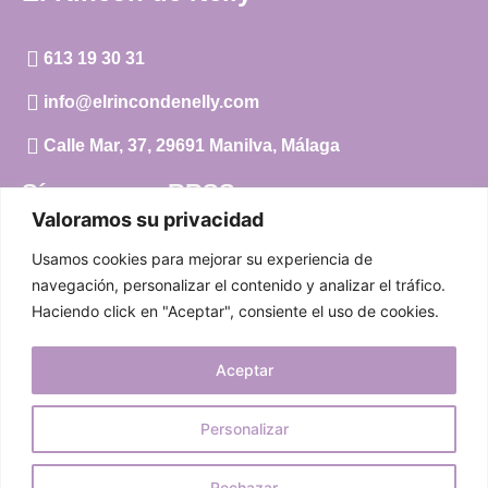
613 19 30 31
info@elrincondenelly.com
Calle Mar, 37, 29691 Manilva, Málaga
Síguenos en RRSS
Valoramos su privacidad
Instagram
Usamos cookies para mejorar su experiencia de
Facebook
navegación, personalizar el contenido y analizar el tráfico.
Haciendo click en "Aceptar", consiente el uso de cookies.
Carrito
Aceptar
Mi cuenta
Aviso Legal
|
Política de privacidad
|
Política de cookies
Personalizar
© 2024 El Rincón de Nelly. Todos los derechos reservados.
Rechazar