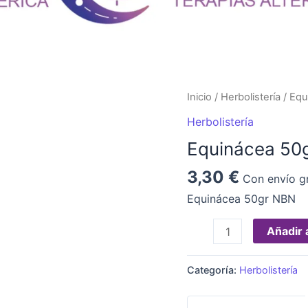
Equinácea
Inicio
/
Herbolistería
/ Equ
50gr
Herbolistería
NBN
Equinácea 50
cantidad
3,30
€
Con envío gr
Equinácea 50gr NBN
Añadir a
Categoría:
Herbolistería