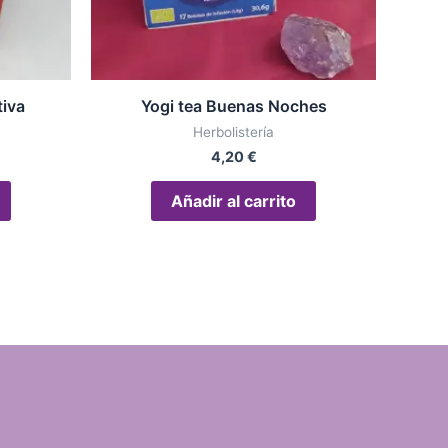
tiva
Yogi tea Buenas Noches
Herbolistería
4,20
€
Añadir al carrito