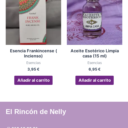
Esencia Frankincense (
Aceite Esotérico Limpia
Incienso)
casa (15 ml)
Esencias
Esencias
3,95
€
6,95
€
Añadir al carrito
Añadir al carrito
El Rincón de Nelly