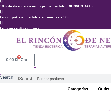
Ir
10% de descuento en tu primer pedido: BIENVENIDA10
al
contenido
Envío gratis en pedidos superiores a 50€
Entrega en 48-72 horas
0
0,00
€
Cart
Search
Search
Categorías
Outlet