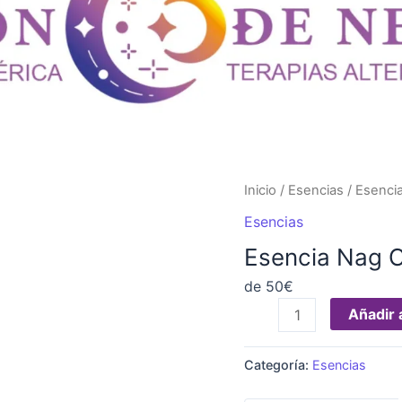
Esencia
Inicio
/
Esencias
/ Esenci
Nag
Esencias
Champa
Esencia Nag 
cantidad
de 50€
Añadir a
Categoría:
Esencias