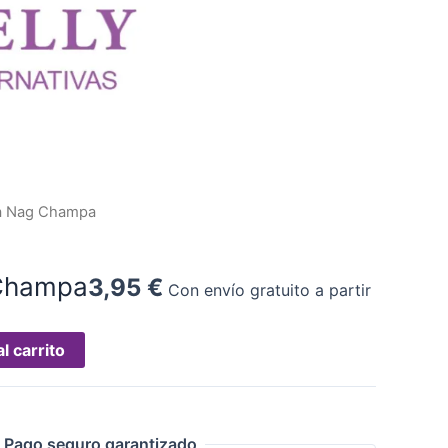
a Nag Champa
Champa
3,95
€
Con envío gratuito a partir
l carrito
Pago seguro garantizado