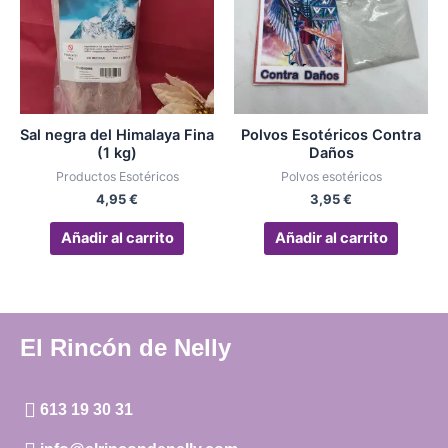
Sal negra del Himalaya Fina
Polvos Esotéricos Contra
(1 kg)
Daños
Productos Esotéricos
Polvos esotéricos
4,95
€
3,95
€
Añadir al carrito
Añadir al carrito
El Rincón de Nelly
613 19 30 31