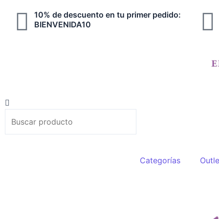
Ir
10% de descuento en tu primer pedido:
al
BIENVENIDA10
contenido
Search
Search
Categorías
Outle