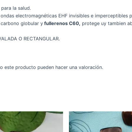
 para la salud.
s ondas electromagnéticas EHF invisibles e imperceptibles 
 carbono globular y
fullerenos C60,
protege uy tambien abs
OVALADA O RECTANGULAR.
o este producto pueden hacer una valoración.
Rango
Ra
Este
de
de
producto
precios:
pr
desde
de
tiene