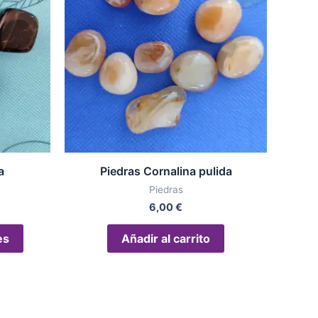
95 €
múltiples
sta
variantes.
95 €
Las
opciones
se
pueden
elegir
en
la
a
Piedras Cornalina pulida
página
Piedras
de
6,00
€
producto
es
Añadir al carrito