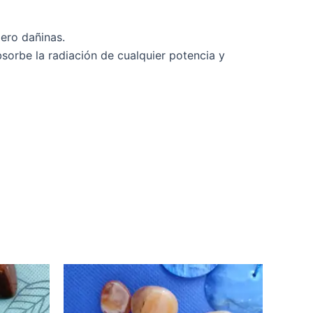
pero dañinas.
orbe la radiación de cualquier potencia y
ngo
Este
producto
ecios:
sde
tiene