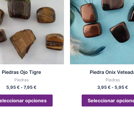
5,95 €
3,
múltiples
hasta
ha
variantes.
7,95 €
5,
Las
opciones
se
pueden
elegir
en
la
Piedras Ojo Tigre
Piedra Onix Vetead
página
Piedras
Piedras
de
5,95
€
-
7,95
€
3,95
€
-
5,95
€
producto
eleccionar opciones
Seleccionar opcion