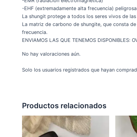
-EMR (radiación electromagnética)
-EHF (extremadamente alta frecuencia) peligrosa
La shungit protege a todos los seres vivos de la
La matriz de carbono de shungite, que consta de
frecuencia.
ENVIAMOS LAS QUE TENEMOS DISPONIBLES: 
No hay valoraciones aún.
Solo los usuarios registrados que hayan comprad
Productos relacionados
Rango
Este
de
producto
precios:
desde
tiene