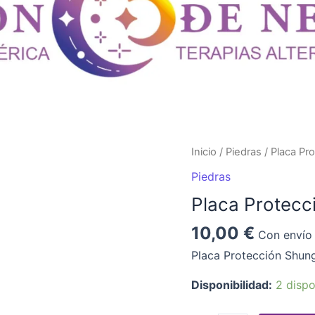
Placa
Inicio
/
Piedras
/ Placa Pr
Protección
Piedras
Shunguit
Placa Protecc
Móvil
cantidad
10,00
€
Con envío 
Placa Protección Shung
Disponibilidad:
2 dispo