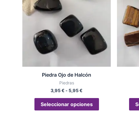
3,95 €
múltiples
hasta
variantes.
5,95 €
Las
opciones
se
pueden
elegir
en
la
Piedra Ojo de Halcón
página
Piedras
de
3,95
€
-
5,95
€
producto
Seleccionar opciones
S