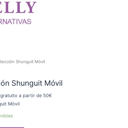
otección Shunguit Móvil
ión Shunguit Móvil
gratuito a partir de 50€
uit Móvil
nibles