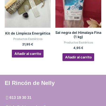
Sal negra del Himalaya Fina
Kit de Limpieza Energética
(1 kg)
Productos Esotéricos
Productos Esotéricos
21,95
€
4,95
€
Añadir al carrito
Añadir al carrito
El Rincón de Nelly
613 19 30 31