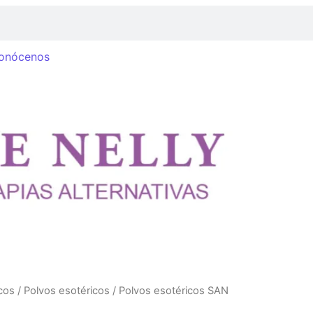
onócenos
cos
/
Polvos esotéricos
/ Polvos esotéricos SAN