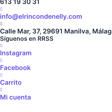
613 19 30 31
info@elrincondenelly.com
Calle Mar, 37, 29691 Manilva, Mála
Síguenos en RRSS
Instagram
Facebook
Carrito
Mi cuenta
Aviso Legal
|
Política de privacidad
|
Política de cookies