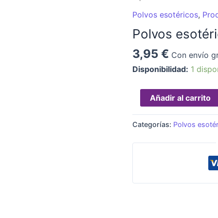
SAN
Polvos esotéricos
,
Pro
Cipriano
Polvos esotér
cantidad
3,95
€
Con envío gr
Disponibilidad:
1 dispo
Añadir al carrito
Categorías:
Polvos esoté