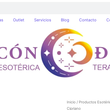
as
Outlet
Servicios
Blog
Contacto
C
Polvos
Inicio
/
Productos Esotéri
esotéricos
Cipriano