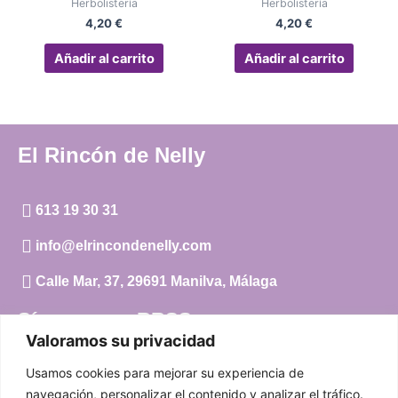
Herbolistería
Herbolistería
4,20
€
4,20
€
Añadir al carrito
Añadir al carrito
El Rincón de Nelly
613 19 30 31
info@elrincondenelly.com
Calle Mar, 37, 29691 Manilva, Málaga
Síguenos en RRSS
Valoramos su privacidad
Instagram
Usamos cookies para mejorar su experiencia de
Facebook
navegación, personalizar el contenido y analizar el tráfico.