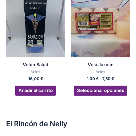
Rango
Est
de
pro
precios:
desde
tien
1,00 €
múlt
hasta
vari
7,50 €
Las
opc
se
pue
Velón Salud
Vela Jazmín
eleg
Velas
Velas
en
16,00
€
1,00
€
-
7,50
€
la
pág
Añadir al carrito
Seleccionar opciones
de
pro
El Rincón de Nelly