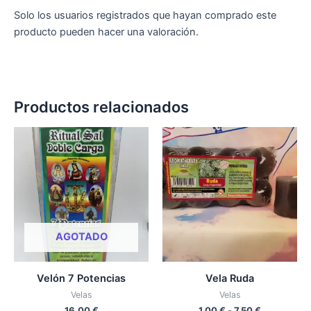
Solo los usuarios registrados que hayan comprado este
producto pueden hacer una valoración.
Productos relacionados
Rango
Est
de
pro
precios:
desde
tien
1,00 €
múlt
hasta
vari
7,50 €
Las
opc
AGOTADO
se
pue
Velón 7 Potencias
Vela Ruda
eleg
Velas
Velas
en
16,00
€
1,00
€
-
7,50
€