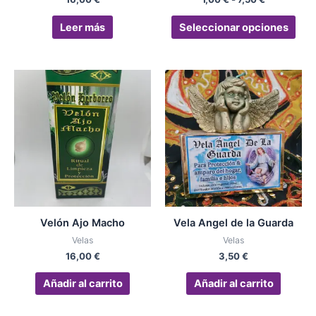
la
pág
Leer más
Seleccionar opciones
de
pro
Velón Ajo Macho
Vela Angel de la Guarda
Velas
Velas
16,00
€
3,50
€
Añadir al carrito
Añadir al carrito