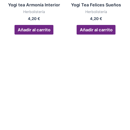
Yogi tea Armonía Interior
Yogi Tea Felices Sueños
Herbolistería
Herbolistería
4,20
€
4,20
€
Añadir al carrito
Añadir al carrito
El Rincón de Nelly
613 19 30 31
info@elrincondenelly.com
Calle Mar, 37, 29691 Manilva, Málaga
Síguenos en RRSS
Instagram
Facebook
Carrito
Mi cuenta
Aviso Legal
|
Política de privacidad
|
Política de cookies