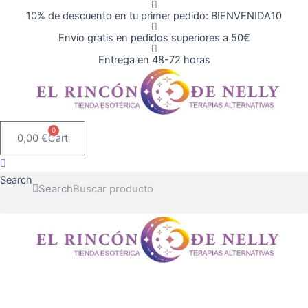
Ir
Positiva
10% de descuento en tu primer pedido: BIENVENIDA10
al
cantidad
Envío gratis en pedidos superiores a 50€
contenido
Entrega en 48-72 horas
0
0,00
€
Cart
Search
Search
Yogi
Tea