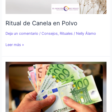
Ritual de Canela en Polvo
Deja un comentario
/
Consejos
,
Rituales
/
Nelly Álamo
Leer más »
Oración
dinero
Ven
a
Mí