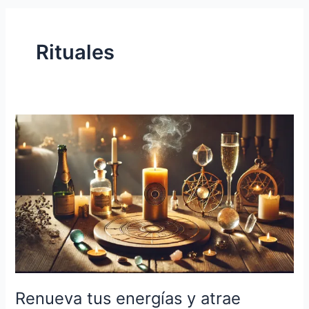
Rituales
Renueva
tus
energías
y
atrae
prosperidad
con
este
ritual
de
fin
Renueva tus energías y atrae
de