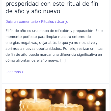
prosperidad con este ritual de fin
año
de año y año nuevo
y
año
Deja un comentario
/
Rituales
/
Juanjo
nuevo
El fin de año es una etapa de reflexión y preparación. Es el
momento perfecto para limpiar nuestro entorno de
energías negativas, dejar atrás lo que ya no nos sirve y
abrirnos a nuevas oportunidades. Por ello, realizar un ritual
de fin de año puede marcar una diferencia significativa en
cómo afrontamos el año nuevo. […]
Leer más »
Ritual
con
velas
de