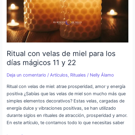
miel
para
los
días
mágicos
11
y
Ritual con velas de miel para los
22
días mágicos 11 y 22
Deja un comentario
/
Artículos
,
Rituales
/
Nelly Álamo
Ritual con velas de miel: atrae prosperidad, amor y energía
positiva ¿Sabías que las velas de miel son mucho más que
simples elementos decorativos? Estas velas, cargadas de
energía dulce y vibraciones positivas, se han utilizado
durante siglos en rituales de atracción, prosperidad y amor.
En este artículo, te contamos todo lo que necesitas saber