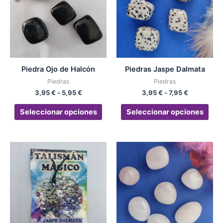
múltiples
múlt
hasta
hasta
variantes.
vari
5,95 €
7,95 €
Las
Las
opciones
opc
se
se
pueden
pue
Piedra Ojo de Halcón
Piedras Jaspe Dalmata
elegir
eleg
Piedras
Piedras
en
en
3,95
€
-
5,95
€
3,95
€
-
7,95
€
la
la
página
pág
Seleccionar opciones
Seleccionar opciones
de
de
producto
pro
Rango
Est
de
pro
precios:
desde
tien
3,95 €
múlt
hasta
vari
5,95 €
Las
opc