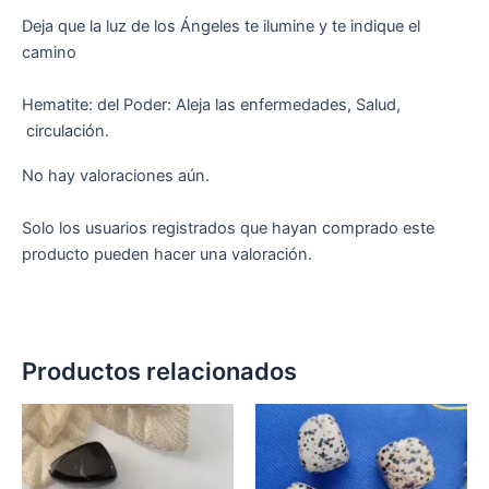
Deja que la luz de los Ángeles te ilumine y te indique el
camino
Hematite: del Poder: Aleja las enfermedades, Salud,
circulación.
No hay valoraciones aún.
Solo los usuarios registrados que hayan comprado este
producto pueden hacer una valoración.
Productos relacionados
Rango
Rango
Este
Est
de
de
producto
pro
precios:
precios:
desde
tiene
desde
tien
3,95 €
3,95 €