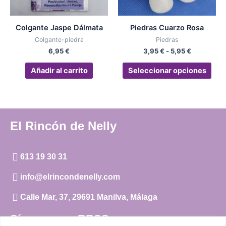
se
pue
Colgante Jaspe Dálmata
Piedras Cuarzo Rosa
eleg
Colgante-piedra
Piedras
en
6,95
€
3,95
€
-
5,95
€
la
pág
Añadir al carrito
Seleccionar opciones
de
pro
El Rincón de Nelly
613 19 30 31
info@elrincondenelly.com
Calle Mar, 37, 29691 Manilva, Málaga
Síguenos en RRSS