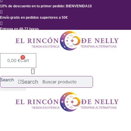
Ir
10% de descuento en tu primer pedido: BIENVENIDA10
al
contenido
Envío gratis en pedidos superiores a 50€
Entrega en 48-72 horas
0
0,00
€
Cart
Search
Search