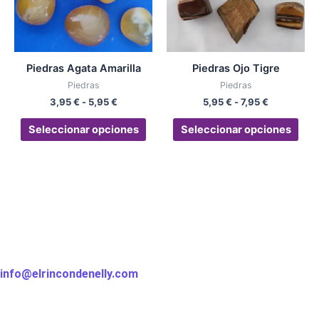
Las
Las
opciones
opc
se
se
pueden
pue
Piedras Agata Amarilla
Piedras Ojo Tigre
elegir
eleg
Piedras
Piedras
en
en
3,95
€
-
5,95
€
5,95
€
-
7,95
€
la
la
página
pág
Seleccionar opciones
Seleccionar opciones
de
de
producto
pro
El Rincón de Nelly
613 19 30 31
info@elrincondenelly.com
Calle Mar, 37, 29691 Manilva, Málaga