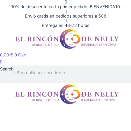
Ir
Terpenic
10% de descuento en tu primer pedido: BIENVENIDA10
al
10ml
Envío gratis en pedidos superiores a 50€
contenido
cantidad
Entrega en 48-72 horas
0,00
€
0
Cart
Search
Search
Esencia
Natural
Saro
Terpenic