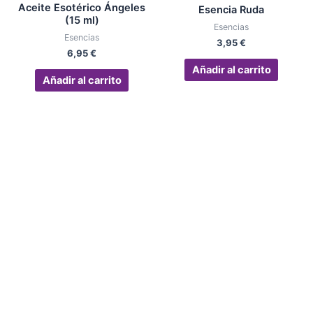
Aceite Esotérico Ángeles
Esencia Ruda
(15 ml)
Esencias
Esencias
3,95
€
6,95
€
Añadir al carrito
Añadir al carrito
El Rincón de Nelly
613 19 30 31
info@elrincondenelly.com
Calle Mar, 37, 29691 Manilva, Málaga
Síguenos en RRSS
Instagram
Facebook
Carrito
Mi cuenta
Aviso Legal
|
Política de privacidad
|
Política de cookies