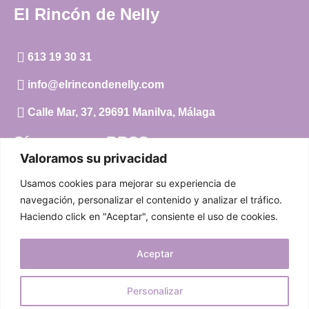
El Rincón de Nelly
613 19 30 31
info@elrincondenelly.com
Calle Mar, 37, 29691 Manilva, Málaga
Síguenos en RRSS
Valoramos su privacidad
Instagram
Usamos cookies para mejorar su experiencia de
Facebook
navegación, personalizar el contenido y analizar el tráfico.
Haciendo click en "Aceptar", consiente el uso de cookies.
Carrito
Aceptar
Mi cuenta
Aviso Legal
|
Política de privacidad
|
Política de cookies
Personalizar