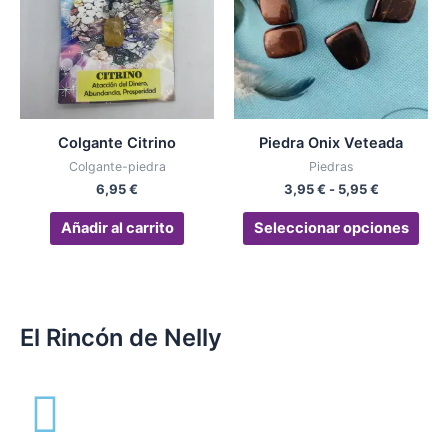
3,95 €
múlt
hasta
vari
5,95 €
Las
opc
se
pue
Colgante Citrino
Piedra Onix Veteada
eleg
Colgante-piedra
Piedras
en
6,95
€
3,95
€
-
5,95
€
la
pág
Añadir al carrito
Seleccionar opciones
de
pro
El Rincón de Nelly